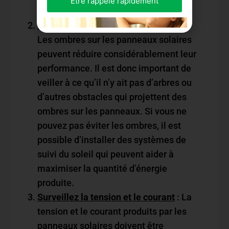
Être rappelé rapidement
objets tranchants.
Évitez les ombres sur les panneaux
:
Les ombres sur les panneaux solaires
peuvent réduire considérablement leur
performance. Il est donc important de
veiller à ce qu’il n’y ait pas d’arbres ou
d’autres obstacles qui projettent des
ombres sur les panneaux. Si vous ne
pouvez pas éviter les ombres, il est
possible d’installer des systèmes de
suivi du soleil qui peuvent aider à
maximiser la quantité d’énergie
produite.
Surveillez la tension et le courant
: La
tension et le courant produits par les
panneaux solaires doivent être