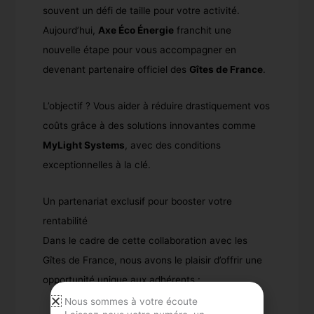
souvent un défi de taille pour votre activité.
Aujourd’hui,
Axe Éco Énergie
franchit une
nouvelle étape pour vous accompagner en
devenant partenaire officiel des
Gîtes de France
.
L’objectif ? Vous aider à réduire drastiquement vos
coûts grâce à des solutions innovantes comme
MyLight Systems
, avec des conditions
exceptionnelles à la clé.
Un partenariat exclusif pour booster votre
rentabilité
Dans le cadre de cette collaboration avec les
Gîtes de France, nous avons le plaisir d’offrir une
opportunité unique aux adhérents :
Nous sommes à votre écoute