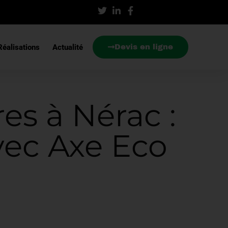
éalisations
Actualité
Devis en ligne
es à Nérac :
avec Axe Eco