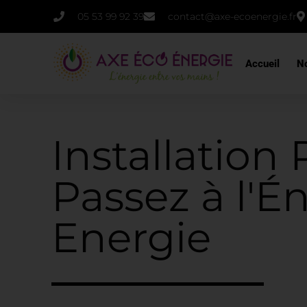
Aller
05 53 99 92 39
contact@axe-ecoenergie.fr
au
contenu
Accueil
No
Installation
Passez à l'É
Energie