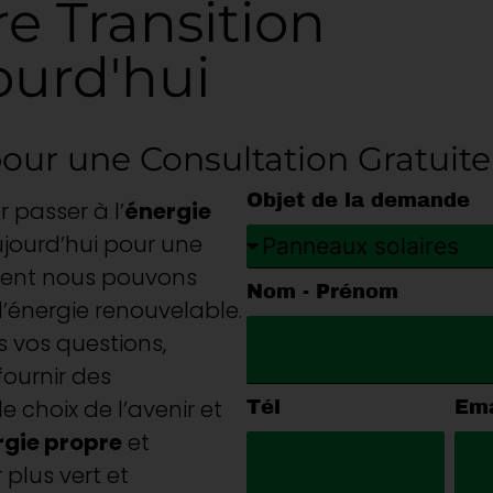
 Transition
ourd'hui
our une Consultation Gratuite
Objet de la demande
 passer à l’
énergie
jourd’hui pour une
ment nous pouvons
Nom - Prénom
’énergie renouvelable.
s vos questions,
fournir des
 choix de l’avenir et
Tél
Ema
rgie propre
et
 plus vert et