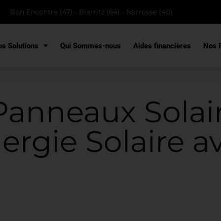
Bon Encontre (47) - Biarritz (64) - Narrosse (40)
s Solutions
Qui Sommes-nous
Aides financières
Nos R
 Panneaux Solair
nergie Solaire 