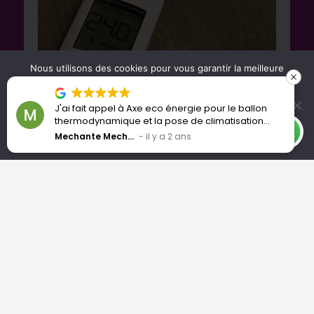
Nous utilisons des cookies pour vous garantir la meilleure
expérience sur notre site web. Si vous continuez à utiliser ce
site, nous supposerons que vous en êtes satisfait.
J'ai fait appel à Axe eco énergie pour le ballon
OK
Je refuse tous les Cookies
thermodynamique et la pose de climatisation
réversible. Très bon conseil de la part de Cyriaque
Mechante Mechante
il y a 2 ans
Politique de confidentialité
qui m'a donné la motivation de faire les travaux
avec des économies bien reelles. Personnel très
compétent et sympathique pour la pose. Ponctuel
et aimable. Je recommande !
Nos réalisations