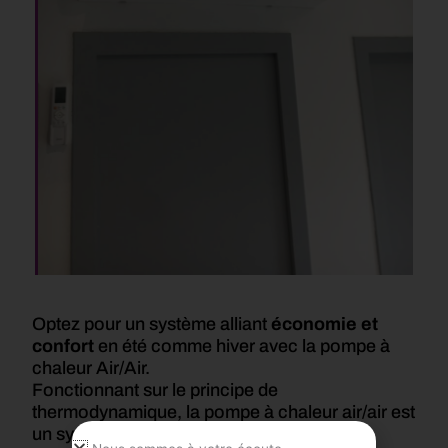
Optez pour un système alliant
économie et
confort
en été comme hiver avec la pompe à
chaleur Air/Air.
Fonctionnant sur le principe de
thermodynamique, la pompe à chaleur air/air est
un système de chauffage performant et