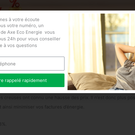
es à votre écoute
ous votre numéro, un
 de Axe Eco Energie vous
ous 24h pour vous conseiller
e à vos questions
électricité en France ont de nouveau augmenté au 1er février 2
e + 10% au 1er février 2024, qui s’ajoute aux 25% que nous avon
re rappelé rapidement
s creuses ont connu une hausse des prix. Il n’est donc plus pos
 ainsi minimiser vos factures d’énergie.
13%.