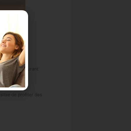
024.
s déjà subit durant
sible de profiter des