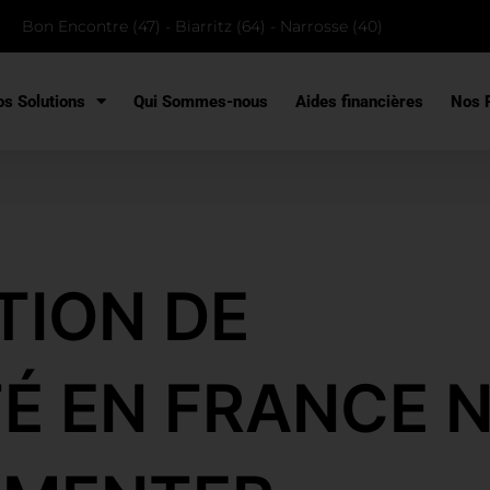
Bon Encontre (47) - Biarritz (64) - Narrosse (40)
s Solutions
Qui Sommes-nous
Aides financières
Nos R
TION DE
TÉ EN FRANCE 