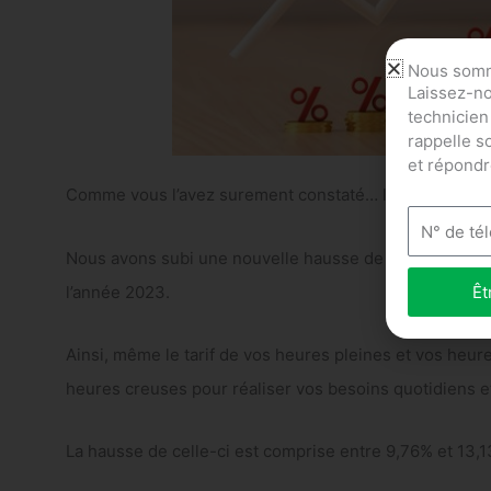
Nous somm
Laissez-n
technicien
rappelle s
et répondr
Comme vous l’avez surement constaté… les tarifs de l’
Nous avons subi une nouvelle hausse de l’électricité d
l’année 2023.
Êt
Ainsi, même le tarif de vos heures pleines et vos heure
heures creuses pour réaliser vos besoins quotidiens et
La hausse de celle-ci est comprise entre 9,76% et 13,