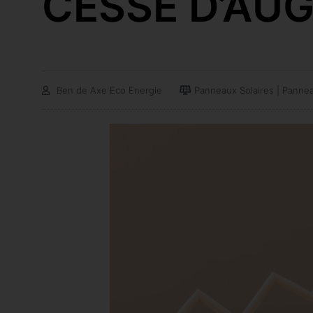
CESSE D’AU
Ben de Axe Eco Energie
Panneaux Solaires | Panne