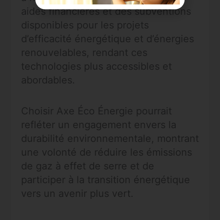
aides financières et des subventions
disponibles pour les projets
d’efficacité énergétique et d’énergies
renouvelables, rendant ces
technologies plus accessibles et
abordables.
Choisir Axe Éco Énergie pourrait
refléter un engagement envers la
durabilité environnementale, montrant
une volonté de réduire les émissions
de gaz à effet de serre et de
participer à la transition énergétique
vers un avenir plus vert.