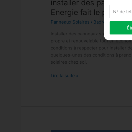
installer des panneaux
Energie fait le point e
Panneaux Solaires
/
Badre Laouani
Êt
Installer des panneaux solaires chez s
propre et renouvelable tout en économi
conditions à respecter pour installer d
quelques-unes des conditions à prendr
solaires chez soi.
Lire la suite »