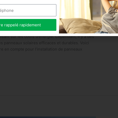
 solaires chez soi ? Axe Eco
n 5 minutes
re rappelé rapidement
oi est un excellent moyen de produire de l’énergie
sant sur les coûts d’énergie. Cependant, il y a des
es panneaux solaires efficaces et durables. Voici
e en compte pour l’installation de panneaux