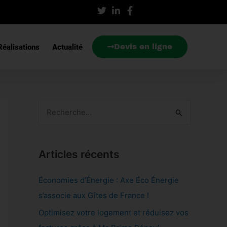
éalisations
Actualité
Devis en ligne
R
e
c
Articles récents
h
e
Économies d’Énergie : Axe Éco Énergie
r
s’associe aux Gîtes de France !
c
Optimisez votre logement et réduisez vos
h