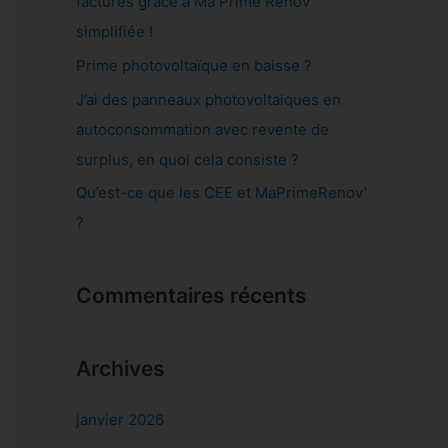
factures grâce à Ma Prime Rénov’
e
simplifiée !
r
Prime photovoltaïque en baisse ?
J’ai des panneaux photovoltaïques en
:
autoconsommation avec revente de
surplus, en quoi cela consiste ?
Qu’est-ce que les CEE et MaPrimeRenov’
?
Commentaires récents
Archives
janvier 2026