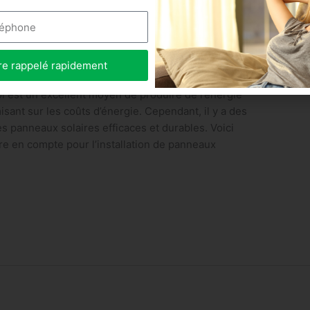
 solaires chez soi ? Axe Eco
n 5 minutes
re rappelé rapidement
oi est un excellent moyen de produire de l’énergie
sant sur les coûts d’énergie. Cependant, il y a des
es panneaux solaires efficaces et durables. Voici
e en compte pour l’installation de panneaux