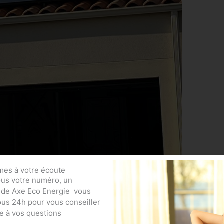
es à votre écoute
ous votre numéro, un
 de Axe Eco Energie vous
ous 24h pour vous conseiller
e à vos questions
tions à respecter pour