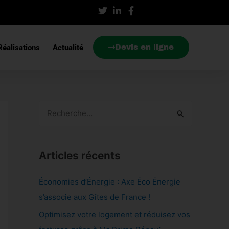
éalisations
Actualité
Devis en ligne
R
e
c
Articles récents
h
e
Économies d’Énergie : Axe Éco Énergie
r
s’associe aux Gîtes de France !
c
Optimisez votre logement et réduisez vos
h