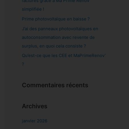
factures grâce à Ma Prime Rénov’
e
simplifiée !
r
Prime photovoltaïque en baisse ?
J’ai des panneaux photovoltaïques en
:
autoconsommation avec revente de
surplus, en quoi cela consiste ?
Qu’est-ce que les CEE et MaPrimeRenov’
?
Commentaires récents
Archives
janvier 2026