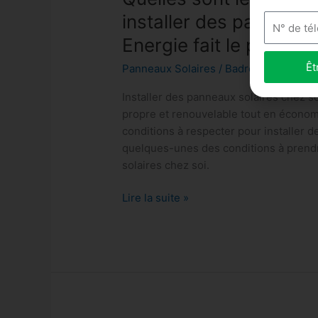
installer des panneaux
Energie fait le point e
Êt
Panneaux Solaires
/
Badre Laouani
Installer des panneaux solaires chez s
propre et renouvelable tout en économi
conditions à respecter pour installer d
quelques-unes des conditions à prendr
solaires chez soi.
Lire la suite »