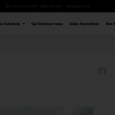
Bon Encontre (47) - Biarritz (64) - Narrosse (40)
s Solutions
Qui Sommes-nous
Aides financières
Nos R